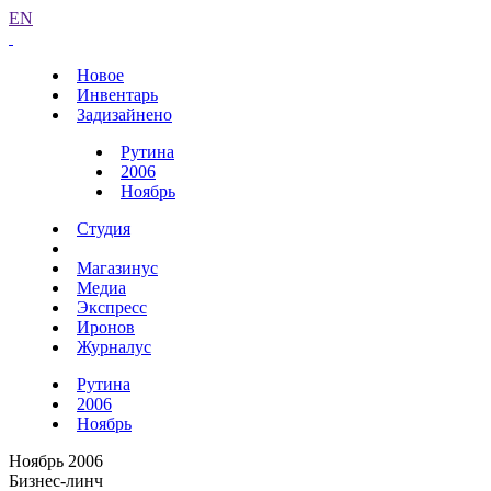
EN
Новое
Инвентарь
Задизайнено
Рутина
2006
Ноябрь
Студия
Магазинус
Медиа
Экспресс
Иронов
Журналус
Рутина
2006
Ноябрь
Ноябрь 2006
Бизнес-линч