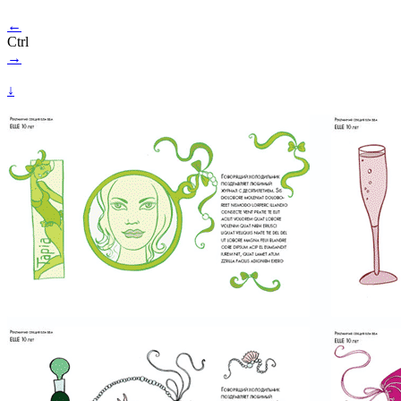
←
Ctrl
→
↓