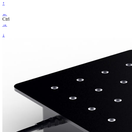
↑
←
Ctrl
→
↓