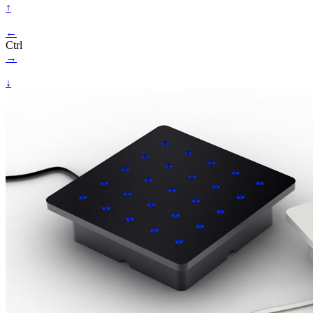
↑
←
Ctrl
→
↓