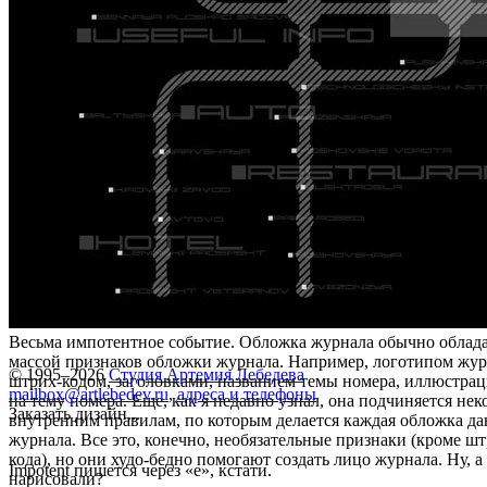
Весьма импотентное событие. Обложка журнала обычно облад
массой признаков обложки журнала. Например, логотипом жур
© 1995–2026
Студия Артемия Лебедева
штрих-кодом, заголовками, названием темы номера, иллюстра
mailbox@artlebedev.ru
,
адреса и телефоны
на тему номера. Еще, как я недавно узнал, она подчиняется не
Заказать дизайн...
внутренним правилам, по которым делается каждая обложка д
журнала. Все это, конечно, необязательные признаки (кроме шт
кода), но они худо-бедно помогают создать лицо журнала. Ну, а
Impotent пишется через «e», кстати.
нарисовали?