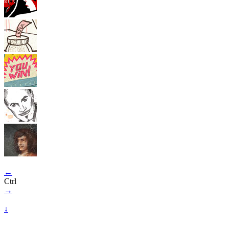
←
Ctrl
→
↓