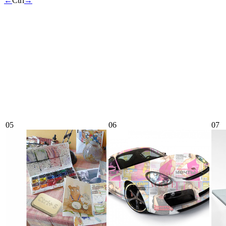
←
Ctrl
→
05
06
07