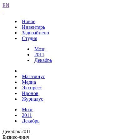
EN
Новое
Инвентарь
Задизайнено
Студия
Мозг
2011
Декабрь
Магазинус
Медиа
Экспресс
Иронов
Журналус
Мозг
2011
Декабрь
Декабрь 2011
Бизнес-линч