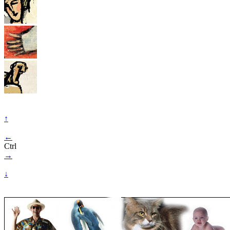
↑
←
Ctrl
→
↓