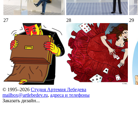
27
28
29
© 1995–2026
Студия Артемия Лебедева
mailbox@artlebedev.ru
,
адреса и телефоны
Заказать дизайн...