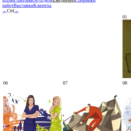
Иллюстраторы
Об отделе
Ежедневно
Сборники
работ
Выставки
Клиенты
←
Ctrl
→
01
06
07
08