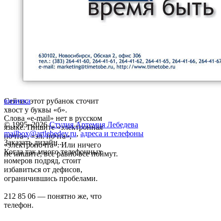
Сейчас этот рубанок сточит
визитка
хвост у буквы «б».
Слова «e-mail» нет в русском
© 1995–2026
Студия Артемия Лебедева
языке. Пишите «электронная
mailbox@artlebedev.ru
,
адреса и телефоны
почта», «эл. почта»,
Заказать дизайн...
«электропочта». Или ничего
Когда так много телефонных
не пишите, все равно все поймут.
номеров подряд, стоит
избавиться от дефисов,
ограничившись пробелами.
212 85 06 — понятно же, что
телефон.