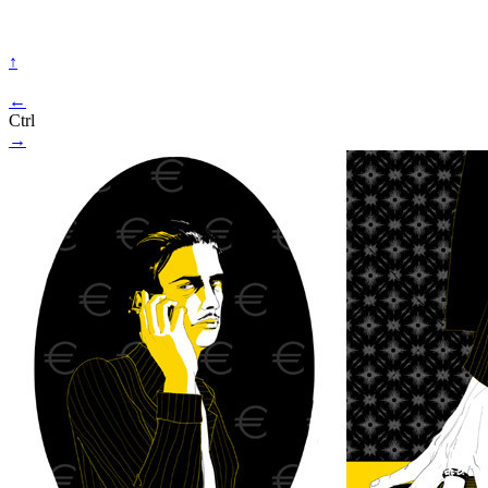
↑
←
Ctrl
→