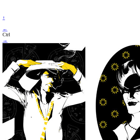
↑
←
Ctrl
→