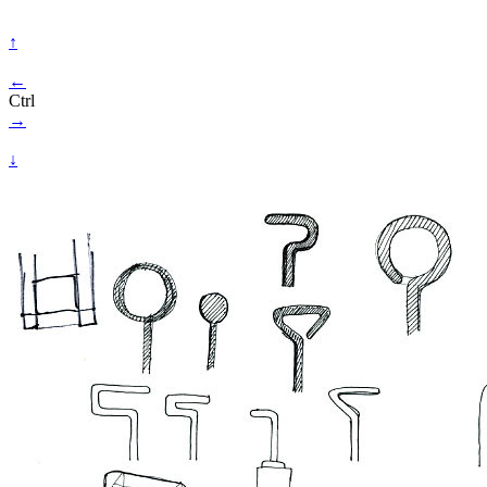
↑
←
Ctrl
→
↓