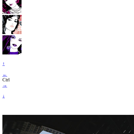
↑
←
Ctrl
→
↓