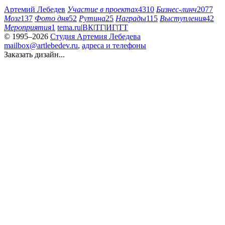
Артемий Лебедев
Участие в проектах
4310
Бизнес-линч
2077
Мозг
137
Фото дня
52
Рутина
25
Награды
115
Выступления
42
Мероприятия
1
tema.ru
|
ВК
|
ТГ
|
ИГ
|
ТТ
© 1995–2026
Студия Артемия Лебедева
mailbox@artlebedev.ru
,
адреса и телефоны
Заказать дизайн...