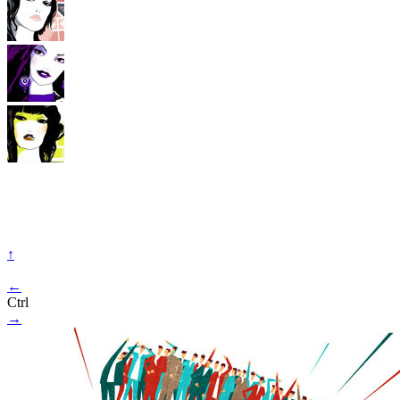
↑
←
Ctrl
→