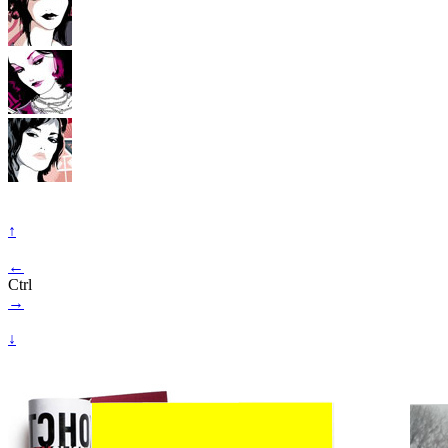
↑
←
Ctrl
→
↓