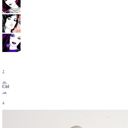
↑
←
Ctrl
→
↓