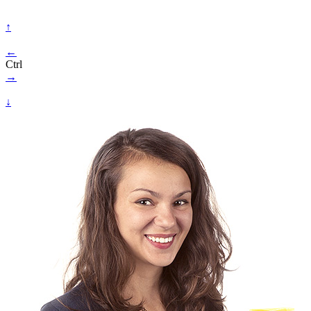
↑
←
Ctrl
→
↓