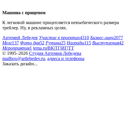
Машина с прицепом
К легковой машине прицепляется невъебического размера
трейлер. Ну, в рекламных целях.
Артемий Лебедев
Участие в проектах
4310
Бизнес-линч
2077
Мозг
137
Фото дня
52
Рутина
25
Награды
115
Выступления
42
Мероприятия
1
tema.ru
|
ВК
|
ТГ
|
ИГ
|
ТТ
© 1995–2026
Студия Артемия Лебедева
mailbox@artlebedev.ru
,
адреса и телефоны
Заказать дизайн...