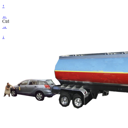
↑
←
Ctrl
→
↓