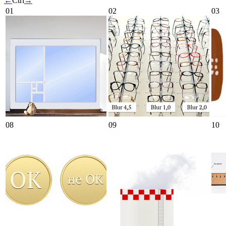
←
Ctrl
→
01
02
03
08
09
10