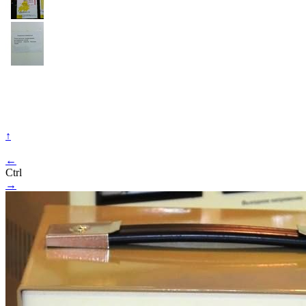
↑
←
Ctrl
→