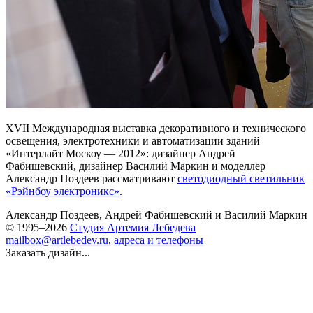
XVII Международная выставка декоративного и технического
освещения, электротехники и автоматизации зданий
«Интерлайт Москоу — 2012»: дизайнер Андрей
Фабишевский, дизайнер Василий Маркин и моделлер
Александр Поздеев рассматривают
светодиодный светильник
«Рэйнбоу электроникс»
.
Александр Поздеев
,
Андрей Фабишевский
и
Василий Маркин
© 1995–2026
Студия Артемия Лебедева
mailbox@artlebedev.ru
,
адреса и телефоны
Заказать дизайн...