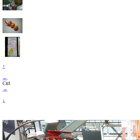
↑
←
Ctrl
→
↓