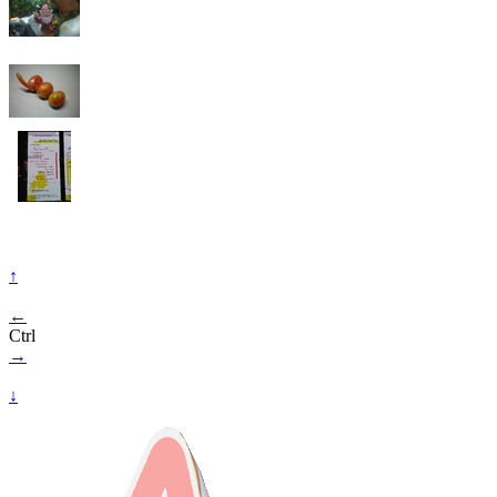
↑
←
Ctrl
→
↓