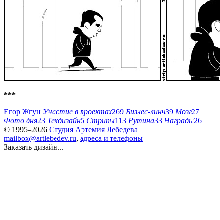
***
Егор Жгун
Участие в проектах
269
Бизнес-линч
39
Мозг
27
Фото дня
23
Техдизайн
5
Стрипы
113
Рутина
33
Награды
26
© 1995–2026
Студия Артемия Лебедева
mailbox@artlebedev.ru
,
адреса и телефоны
Заказать дизайн...