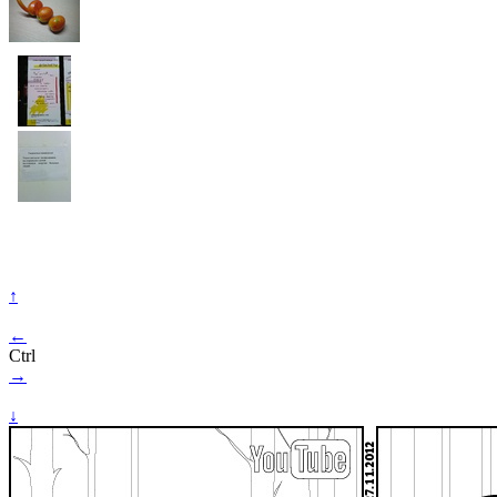
↑
←
Ctrl
→
↓