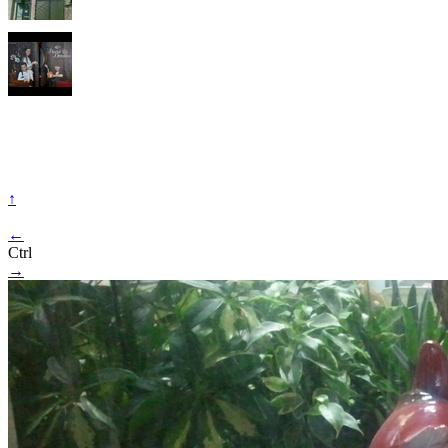
↑
←
Ctrl
→