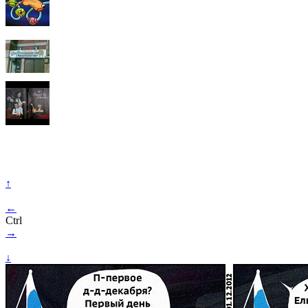
↑
←
Ctrl
→
↓