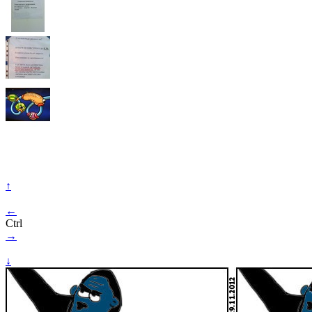
↑
←
Ctrl
→
↓