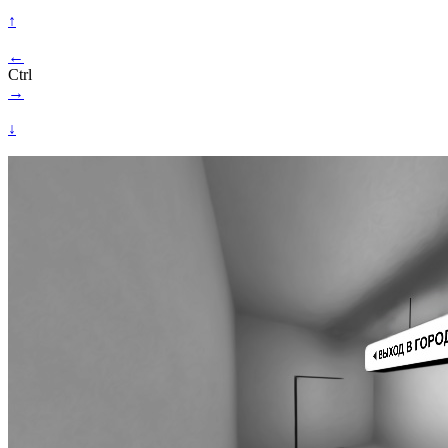
↑
←
Ctrl
→
↓