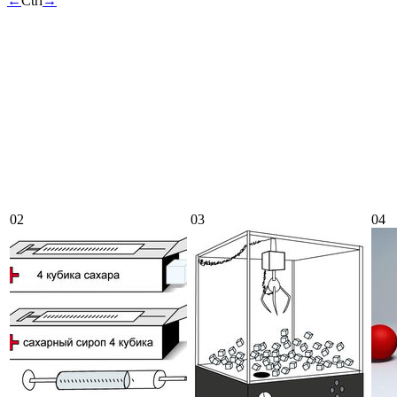
←
Ctrl
→
02
03
04