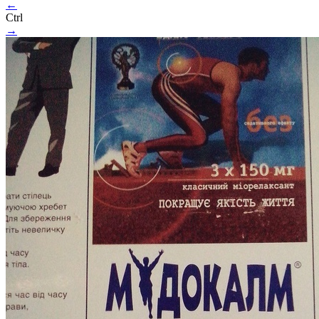
←
Ctrl
→