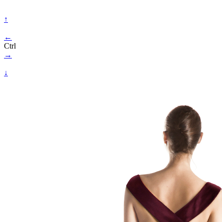
↑
←
Ctrl
→
↓