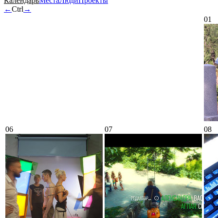
Календарь
Места
Люди
Проекты
←
Ctrl
→
01
06
07
08