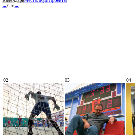
Календарь
Места
Люди
Проекты
←
Ctrl
→
02
03
04