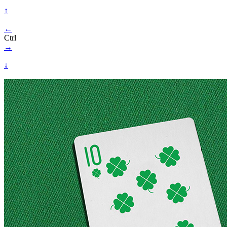
↑
←
Ctrl
→
↓