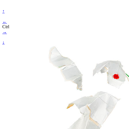
↑
←
Ctrl
→
↓