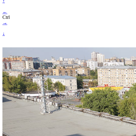
↑
←
Ctrl
→
↓