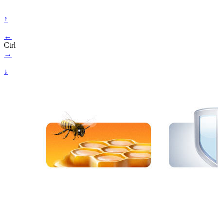
↑
←
Ctrl
→
↓