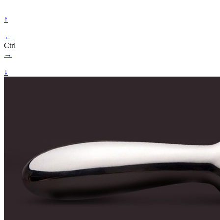
↑
←
Ctrl
→
↓