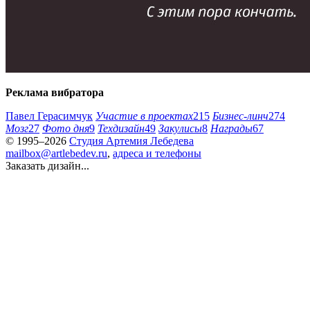
Реклама вибратора
Павел Герасимчук
Участие в проектах
215
Бизнес-линч
274
Мозг
27
Фото дня
9
Техдизайн
49
Закулисы
8
Награды
67
© 1995–2026
Студия Артемия Лебедева
mailbox@artlebedev.ru
,
адреса и телефоны
Заказать дизайн...