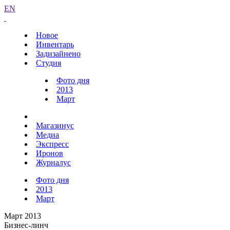
EN
Новое
Инвентарь
Задизайнено
Студия
Фото дня
2013
Март
Магазинус
Медиа
Экспресс
Иронов
Журналус
Фото дня
2013
Март
Март 2013
Бизнес-линч