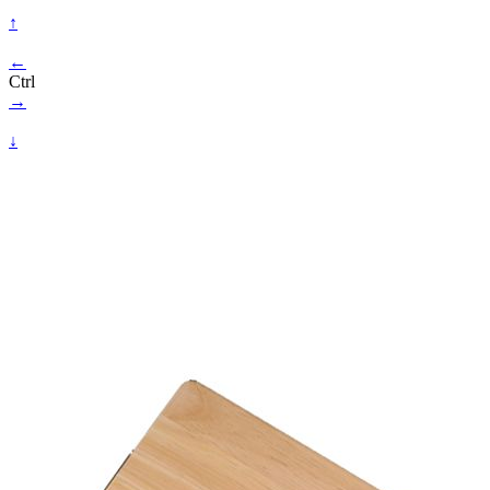
↑
←
Ctrl
→
↓