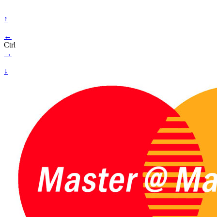
↑
←
Ctrl
→
↓