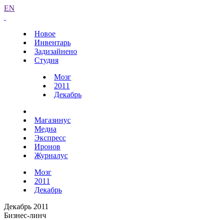
EN
Новое
Инвентарь
Задизайнено
Студия
Мозг
2011
Декабрь
Магазинус
Медиа
Экспресс
Иронов
Журналус
Мозг
2011
Декабрь
Декабрь 2011
Бизнес-линч