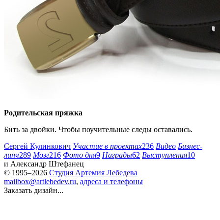
Родительская пряжка
Бить за двойки. Чтобы поучительные следы оставались.
Сергей Кулинкович
Участие в проектах
236
Видео
Бизнес-
линч
289
Мозг
216
Фото дня
9
Награды
62
Выступления
10
и
Александр Штефанец
© 1995–2026
Студия Артемия Лебедева
mailbox@artlebedev.ru
,
адреса и телефоны
Заказать дизайн...