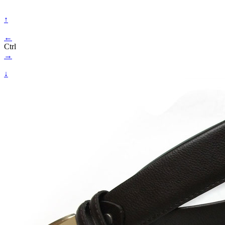
↑
←
Ctrl
→
↓