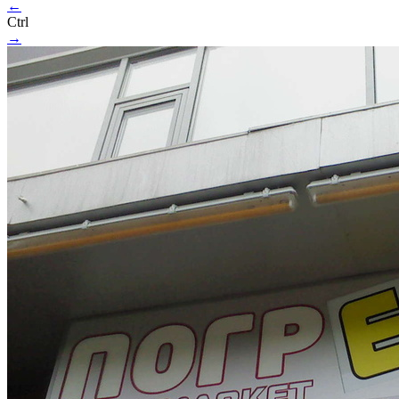
←
Ctrl
→