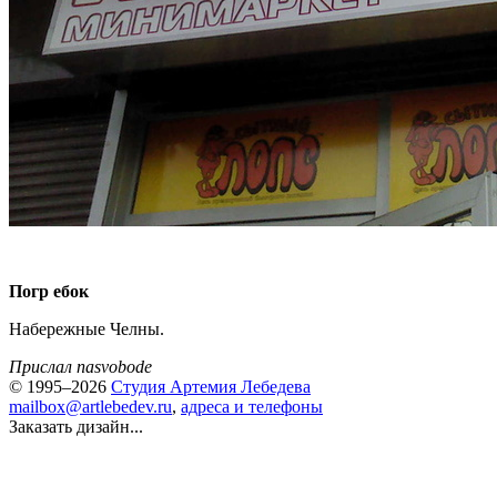
Погр ебок
Набережные Челны.
Прислал nasvobode
© 1995–2026
Студия Артемия Лебедева
mailbox@artlebedev.ru
,
адреса и телефоны
Заказать дизайн...