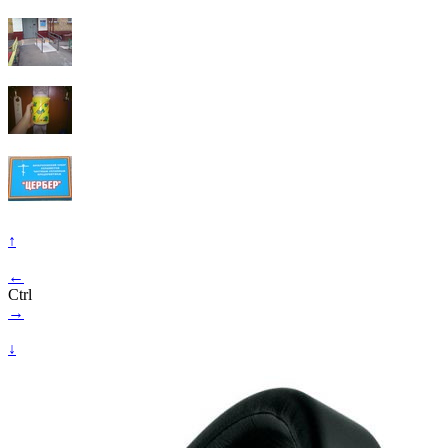
↑
←
Ctrl
→
↓