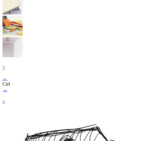
↑
←
Ctrl
→
↓