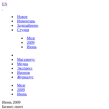
EN
Новое
Инвентарь
Задизайнено
Студия
Мозг
2009
Июнь
Магазинус
Медиа
Экспресс
Иронов
Журналус
Мозг
2009
Июнь
Июнь 2009
Бизнес-линч