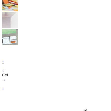
↑
←
Ctrl
→
↓