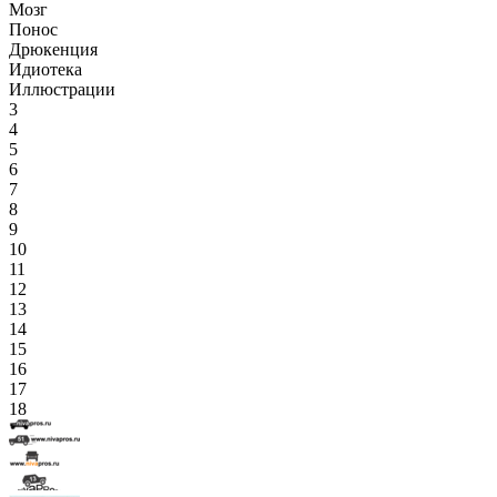
Мозг
Понос
Дрюкенция
Идиотека
Иллюстрации
3
4
5
6
7
8
9
10
11
12
13
14
15
16
17
18