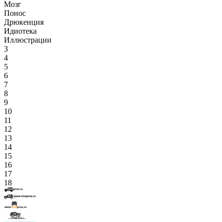
Мозг
Понос
Дрюкенция
Идиотека
Иллюстрации
3
4
5
6
7
8
9
10
11
12
13
14
15
16
17
18