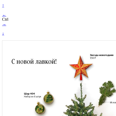
↑
←
Ctrl
→
↓