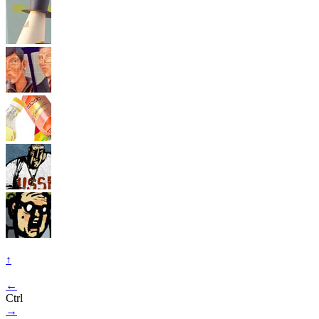
↑
←
Ctrl
→